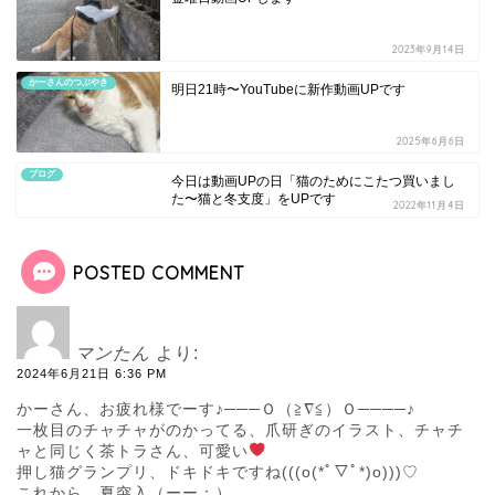
2023年9月14日
かーさんのつぶやき
明日21時〜YouTubeに新作動画UPです
2025年6月6日
ブログ
今日は動画UPの日「猫のためにこたつ買いまし
た〜猫と冬支度」をUPです
2022年11月4日
POSTED COMMENT
マンたん
より:
2024年6月21日 6:36 PM
かーさん、お疲れ様でーす♪───Ｏ（≧∇≦）Ｏ────♪
一枚目のチャチャがのかってる、爪研ぎのイラスト、チャチ
ャと同じく茶トラさん、可愛い
押し猫グランプリ、ドキドキですね(((o(*ﾟ▽ﾟ*)o)))♡
これから、夏突入（ーー；）