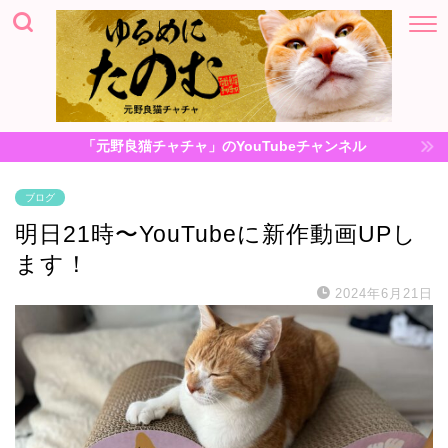
「元野良猫チャチャ」のYouTubeチャンネル
ブログ
明日21時〜YouTubeに新作動画UPし
ます！
2024年6月21日