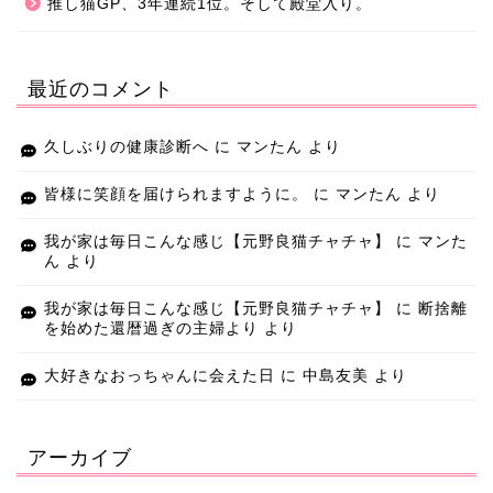
推し猫GP、3年連続1位。そして殿堂入り。
最近のコメント
久しぶりの健康診断へ
に
マンたん
より
皆様に笑顔を届けられますように。
に
マンたん
より
我が家は毎日こんな感じ【元野良猫チャチャ】
に
マンた
ん
より
我が家は毎日こんな感じ【元野良猫チャチャ】
に
断捨離
を始めた還暦過ぎの主婦より
より
大好きなおっちゃんに会えた日
に
中島友美
より
アーカイブ