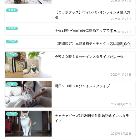
2023年1月30日
ブログ
【コラボグッズ】ヴィレバンオンライン★購入方
法
2023年1月27日
ブログ
今夜21時〜YouTubeに動画アップです★
2023年1月27日
ブログ
【期間限定】元野良猫チャチャグッズ販売開始☆
2023年1月25日
ブログ
今夜２０時３０分〜インスタライブだよ〜☆
2023年1月24日
ブログ
明日２０時３０分〜インスタライブ
2023年1月23日
ブログ
チャチャグッズ1月24日受注開始記念インスタラ
イブ
2023年1月22日