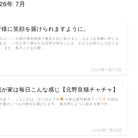
026年 7月
皆様に笑顔を届けられますように。
さんへ この度の熊本地震で被災された皆さまに、心よりお見舞い申し上
ます。 一日も早く穏やかな日常が戻ることを、心よりお祈りしておりま
。 また、私のことを心配 …
2026年7月30日
我が家は毎日こんな感じ【元野良猫チャチャ】
やあ！」 こんにちは、かーさんです
今夜は新作動画アップ
今回は、
が家のいつもの朝をお届けします。 毎日同じように始まる朝です …
2026年7月18日