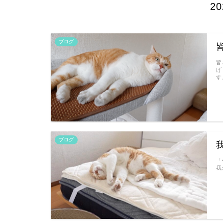
2
ブログ
皆
げ
す
ブログ
「
我