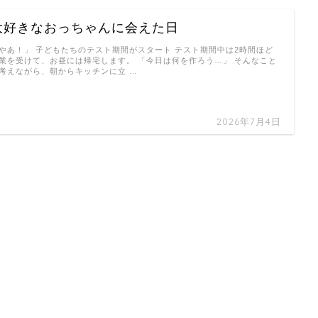
大好きなおっちゃんに会えた日
やあ！」 子どもたちのテスト期間がスタート テスト期間中は2時間ほど
業を受けて、お昼には帰宅します。 「今日は何を作ろう…」 そんなこと
考えながら、朝からキッチンに立 …
2026年7月4日