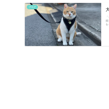
ブログ
「
授
を