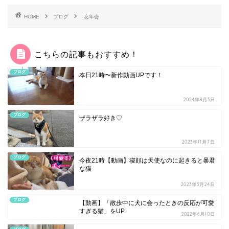
HOME
ブログ
忘年会
こちらの記事もおすすめ！
ブログ
本日21時〜新作動画UPです！
2024年8月3日
ブログ
ザラザラ好き♡
2023年11月7日
ブログ
今夜21時【動画】寝顔は天使なのに起きると暴君
な猫
2023年3月24日
ブログ
【動画】「散歩中に犬に会ったときの反応が可愛
すぎる猫」をUP
2022年6月10日