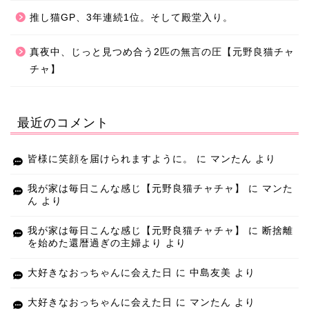
推し猫GP、3年連続1位。そして殿堂入り。
真夜中、じっと見つめ合う2匹の無言の圧【元野良猫チャ
チャ】
最近のコメント
皆様に笑顔を届けられますように。
に
マンたん
より
我が家は毎日こんな感じ【元野良猫チャチャ】
に
マンた
ん
より
我が家は毎日こんな感じ【元野良猫チャチャ】
に
断捨離
を始めた還暦過ぎの主婦より
より
大好きなおっちゃんに会えた日
に
中島友美
より
大好きなおっちゃんに会えた日
に
マンたん
より