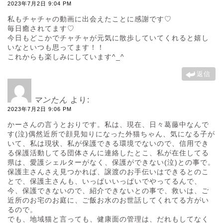
2023年7月2日 9:04 PM
私もチャチャの動画に出会えたことに感謝です♡
毎日癒されてます♡
今日もどこかでチャチャが元気に散歩していてくれると嬉し
いなといつも思ってます！！
これからも楽しみにしています^_^
返信
マンたん
より:
2023年7月2日 9:06 PM
かーさんの言うとおりです。私は、現在、日々葛藤中なんで
す(泣)偶然近所で顔見知りになった外猫ちゃん、気になる子が
いて、私は現状、私が保護できる環境でないので、信用でき
る保護活動してる団体さんに連絡したとこ、私が在住してる
県は、愛護シェルターがなく、保護ができない(泣)との事で。
保護主さんさえ見つかれば、譲渡のお手伝いはできるとのこ
とで、保護主さんも、いっぱいいっぱいでやってるんで、
今、保護できないので、紹介できないとの事で、救いは、ご
近所のお宅のお庭に、ご飯お水のお世話してくれてる方がい
るので。
でも、地域猫と言っても、健康面の管理は、だれもしてなく