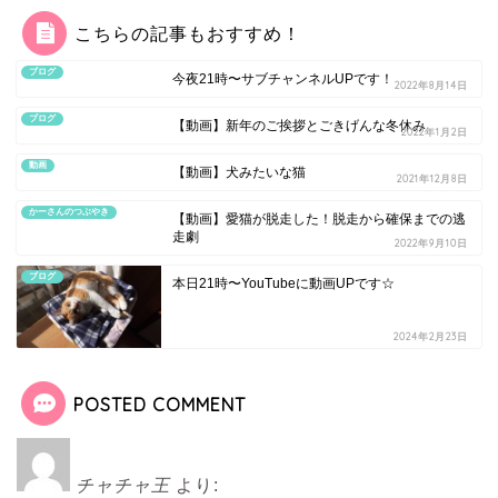
こちらの記事もおすすめ！
ブログ
今夜21時〜サブチャンネルUPです！
2022年8月14日
ブログ
【動画】新年のご挨拶とごきげんな冬休み
2022年1月2日
動画
【動画】犬みたいな猫
2021年12月8日
かーさんのつぶやき
【動画】愛猫が脱走した！脱走から確保までの逃
走劇
2022年9月10日
ブログ
本日21時〜YouTubeに動画UPです☆
2024年2月23日
POSTED COMMENT
チャチャ王
より: