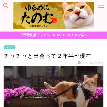
「元野良猫チャチャ」のYouTubeチャンネル
ブログ
チャチャと出会って２年半〜現在
2023年7月2日