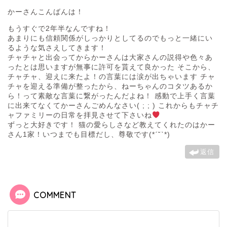
かーさんこんばんは！
もうすぐで2年半なんですね！
あまりにも信頼関係がしっかりとしてるのでもっと一緒にい
るような気さえしてきます！
チャチャと出会ってからかーさんは大家さんの説得や色々あ
ったとは思いますが無事に許可を貰えて良かった そこから、
チャチャ、迎えに来たよ！の言葉には涙が出ちゃいます チャ
チャを迎える準備が整ったから、ねーちゃんのコタツあるか
ら！って素敵な言葉に繋がったんだよね！ 感動で上手く言葉
に出来てなくてかーさんごめんなさい( ; ; ) これからもチャチ
ャファミリーの日常を拝見させて下さいね
ずっと大好きです！ 猫の愛らしさなど教えてくれたのはかー
さん1家！いつまでも目標だし、尊敬です(*ˊ˘ˋ*)
返信
COMMENT