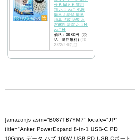
せる 固まる 猫用
猫 ネコ ねこ 処理
簡単 お掃除 簡単
消臭 抗菌 紙製 水
溶解性 清潔 ネコ砂
ねこ砂
価格：3980円（税
込、送料無料)
(20
23/2/24時点)
[amazonjs asin=”B087TB7YM7″ locale=”JP”
title=”Anker PowerExpand 8-in-1 USB-C PD
10Gbps データ ハブ 100W USB PD USB-Cポート