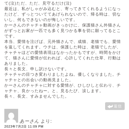
て(泣)ただ、ただ、見守るだけ(泣)
最近は、私がしゃがみ込むと、寄ってきてくれるようになっ
たけど、ずっとついててあげられないので、帰る時は、切な
いし、何もできないのが悔しいです。
かーさんのチャチャ動画がきっかけに、保護猫さん外猫さん
がずっとお家が一匹でも多く見つかる事を切に願ってるとこ
です。
本当、愛情を注げば、元外猫さんで、成猫、老猫でも、愛情
を返してくれます。ウチは、保護した時は、老猫でしたが、
チャチャほどの愛情表現はなかったかもですが、時間をかけ
て、猫さんに愛情が伝われば、心許してくれた仕草、行動は
ありました。
長々と長文、申し訳けないです。
チャチャの目つき変わりましたよね。優しくなりました。チ
ャチャとの出会いの動画見ました。
かーさんのチャチャに対する愛情が、ひしひしと伝わり、チ
ャチャ、良かったねー。と、見るたび、涙します。
長々、長文、すみませんでした。
返信
あーさん
より:
2023年7月2日 11:09 PM