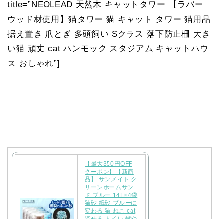
title=”NEOLEAD 天然木 キャットタワー 【ラバー
ウッド材使用】猫タワー 猫 キャット タワー 猫用品
据え置き 爪とぎ 多頭飼い Sクラス 落下防止柵 大き
い猫 頑丈 cat ハンモック スタジアム キャットハウ
ス おしゃれ”]
【最大350円OFF
クーポン】【新商
品】 サンメイト ク
リーンホームサン
ド ブルー 14L×4袋
猫砂 紙砂 ブルーに
変わる 猫 ねこ cat
流せる トイレ 燃や