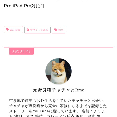
Pro iPad Pro対応”]
YouTube
サブチャンネル
出陣
ABOUT ME
元野良猫チャチャとRme
空き地で何年もお外生活をしていたチャチャと出会い、
チャチャが野良猫から完全に家猫になるまでを記録した
ストーリーをYouTubeに綴っています。 名前：チャチ
ャ 性別：オス 特技：フレーメン反応 趣味：散歩 性