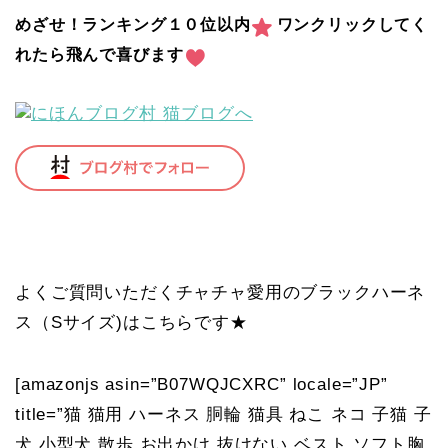
めざせ！ランキング１０位以内
ワンクリックしてく
れたら飛んで喜びます
よくご質問いただくチャチャ愛用のブラックハーネ
ス（Sサイズ)はこちらです★
[amazonjs asin=”B07WQJCXRC” locale=”JP”
title=”猫 猫用 ハーネス 胴輪 猫具 ねこ ネコ 子猫 子
犬 小型犬 散歩 お出かけ 抜けない ベスト ソフト胸