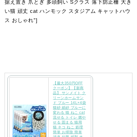
据え置き 爪とぎ 多頭飼い Sクラス 落下防止柵 大き
い猫 頑丈 cat ハンモック スタジアム キャットハウ
ス おしゃれ”]
【最大350円OFF
クーポン】【新商
品】 サンメイト ク
リーンホームサン
ド ブルー 14L×4袋
猫砂 紙砂 ブルーに
変わる 猫 ねこ cat
流せる トイレ 燃や
せる 固まる 猫用
猫 ネコ ねこ 処理
簡単 お掃除 簡単