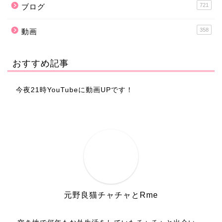
721
ブログ
358
動画
おすすめ記事
今夜21時YouTubeに動画UPです！
元野良猫チャチャとRme