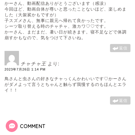
かーさん、動画配信ありがとうございます（感涙）
今回ほど、動画自体が尊いと思ったことないほど、楽しめま
した（大袈裟かもですが）
子スズメさん、無事に親元へ帰れて良かったです。
シーツ取り替える時のチャチャ、激カワ♡♡です。
かーさん、まだまだ、暑い日が続きます。寝不足などで体調
崩すかもなので、気をつけて下さいね。
返信
チャチャ王
より:
2023年7月26日 1:14 PM
鳥さんと虫さんの好きなチャっくんかわいいです♡かーさん
がダメよって言うとちゃんと触らず我慢するのもほんとエラ
イ！！
返信
COMMENT