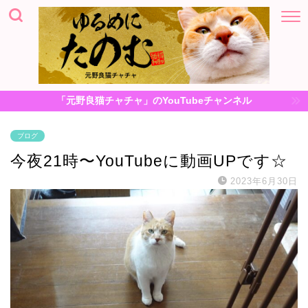
「元野良猫チャチャ」のYouTubeチャンネル
ブログ
今夜21時〜YouTubeに動画UPです☆
2023年6月30日