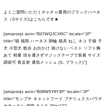
よくご質問いただくチャチャ愛用のブラックハーネ
ス（Sサイズ)はこちらです★
[amazonjs asin=”B07WQJCXRC” locale=”JP”
title=”猫 猫用 ハーネス 胴輪 猫具 ねこ ネコ 子猫 子
犬 小型犬 散歩 お出かけ 抜けない ベスト ソフト胸
あて 軽量 頭を通さずマジックテープで装着 サイズ
調節可 夜反射 通気メッシュ (S, ブラック)”]
[amazonjs asin=”B08W5Y9Y3P” locale=”JP”
title=”モンプチ キャットフード プチリュクスパウチ
ナチュラル 成猫 まぐろ 30gx12″]