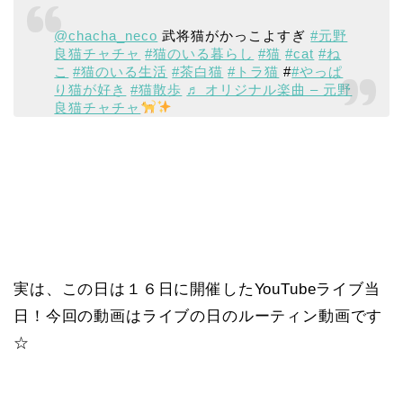
@chacha_neco
武将猫がかっこよすぎ
#元野
良猫チャチャ
#猫のいる暮らし
#猫
#cat
#ね
こ
#猫のいる生活
#茶白猫
#トラ猫
#
#やっぱ
り猫が好き
#猫散歩
♬ オリジナル楽曲 – 元野
良猫チャチャ
実は、この日は１６日に開催したYouTubeライブ当
日！今回の動画はライブの日のルーティン動画です
☆