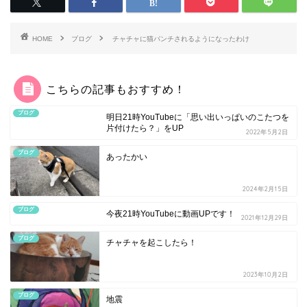
HOME
ブログ
チャチャに猫パンチされるようになったわけ
こちらの記事もおすすめ！
ブログ
明日21時YouTubeに「思い出いっぱいのこたつを
片付けたら？」をUP
2022年5月2日
ブログ
あったかい
2024年2月15日
ブログ
今夜21時YouTubeに動画UPです！
2021年12月29日
ブログ
チャチャを起こしたら！
2023年10月2日
ブログ
地震