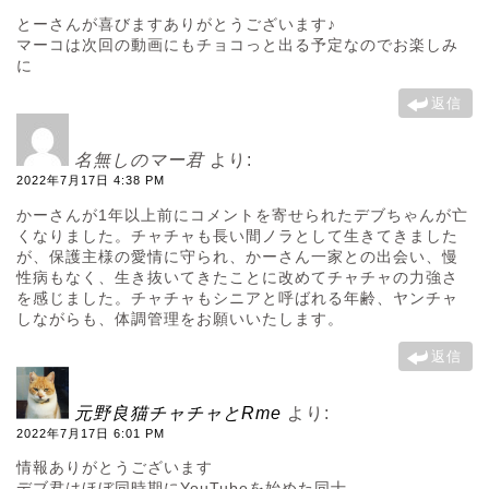
とーさんが喜びますありがとうございます♪
マーコは次回の動画にもチョコっと出る予定なのでお楽しみ
に
返信
名無しのマー君
より:
2022年7月17日 4:38 PM
かーさんが1年以上前にコメントを寄せられたデブちゃんが亡
くなりました。チャチャも長い間ノラとして生きてきました
が、保護主様の愛情に守られ、かーさん一家との出会い、慢
性病もなく、生き抜いてきたことに改めてチャチャの力強さ
を感じました。チャチャもシニアと呼ばれる年齢、ヤンチャ
しながらも、体調管理をお願いいたします。
返信
元野良猫チャチャとRme
より:
2022年7月17日 6:01 PM
情報ありがとうございます
デブ君はほぼ同時期にYouTubeを始めた同士。