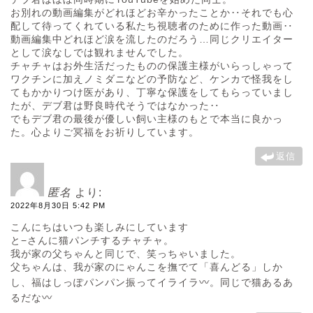
お別れの動画編集がどれほどお辛かったことか‥それでも心
配して待ってくれている私たち視聴者のために作った動画‥
動画編集中どれほど涙を流したのだろう…同じクリエイター
として涙なしでは観れませんでした。
チャチャはお外生活だったものの保護主様がいらっしゃって
ワクチンに加えノミダニなどの予防など、ケンカで怪我をし
てもかかりつけ医があり、丁寧な保護をしてもらっていまし
たが、デブ君は野良時代そうではなかった‥
でもデブ君の最後が優しい飼い主様のもとで本当に良かっ
た。心よりご冥福をお祈りしています。
返信
匿名
より:
2022年8月30日 5:42 PM
こんにちはいつも楽しみにしています
と−さんに猫パンチするチャチャ。
我が家の父ちゃんと同じで、笑っちゃいました。
父ちゃんは、我が家のにゃんこを撫でて「喜んどる」しか
し、福はしっぽパンパン振ってイライラ〰。同じで猫あるあ
るだな〰