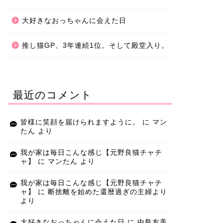
大好きなおっちゃんに会えた日
推し猫GP、3年連続1位。そして殿堂入り。
最近のコメント
皆様に笑顔を届けられますように。
に
マン
たん
より
我が家は毎日こんな感じ【元野良猫チャチ
ャ】
に
マンたん
より
我が家は毎日こんな感じ【元野良猫チャチ
ャ】
に
断捨離を始めた還暦過ぎの主婦より
より
大好きなおっちゃんに会えた日
に
中島友美