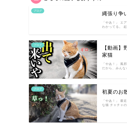
ブログ
縄張り争
「やあ！」 エ
わかってる。 
ブログ
【動画】
家猫
「やあ！」 風
だから、みんなも
ブログ
初夏のお
「やあ！」 最
な猫 チャチャ