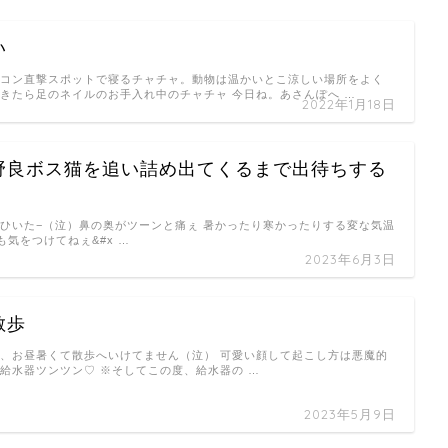
い
アコン直撃スポットで寝るチャチャ。動物は温かいとこ涼しい場所をよく
起きたら足のネイルのお手入れ中のチャチャ 今日ね。あさんぽへ …
2022年1月18日
野良ボス猫を追い詰め出てくるまで出待ちする
邪ひいた−（泣）鼻の奥がツーンと痛ぇ 暑かったり寒かったりする変な気温
気をつけてねぇ&#x …
2023年6月3日
散歩
近、お昼暑くて散歩へいけてません（泣） 可愛い顔して起こし方は悪魔的
の給水器ツンツン♡ ※そしてこの度、給水器の …
2023年5月9日