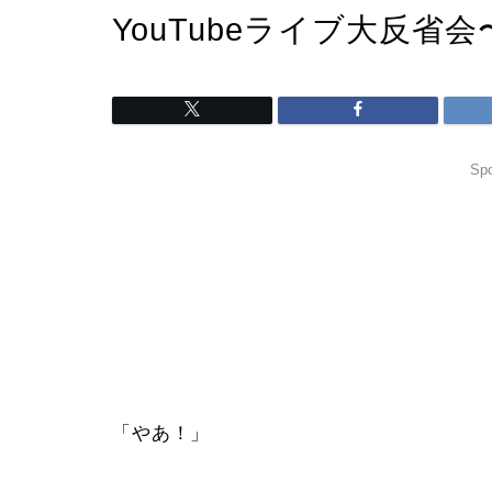
YouTubeライブ大反省
Spo
「やあ！」