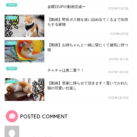
ブログ
金曜日UPの動画完成ー
2022年10月5日
ブログ
【動画】野良ボス猫を追い詰め出てくるまで出待
ちする家猫
2023年6月3日
ブログ
【動画】お姉ちゃんと一緒に寝たくて健気に待つ
猫
2023年1月14日
ブログ
チャチャは奥二重？！
2021年7月24日
ブログ
【動画】実家に帰らせて頂きます！置いてかれた
猫の可愛い仕返し
2023年2月25日
POSTED COMMENT