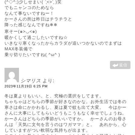
(^◇^;)少しせまい( ˊ̱˂˃ˋ̱ )笑
でもニャンコのためなら
なんて事ないですねー！
かーさんの所は昨日はチラチラと
降った感じなんですね❄︎❄︎
寒そー(๑>◡<๑)
暖かくして過ごしたいですね☆
いきなり寒くなったからカラダが追いつかないのでまずは
MAX冬装備で
乗り切りたいですね( ^ω^ )
返信
シマリス
より:
2023年11月19日 6:25 PM
冬は夏よりもいい。と、究極の選択をしてます。
ちゃちゃはどちらの季節が好きなのかな。お外生活では冬の
寒さは命にかかわるし、夏は夏で蚊も出て大変。 今はかー
さんに大事にしてもらいどうもこうもなく幸せでしょうね。
かーさんはどちらの季節がいいですか。 かーさんのお母さ
んは「天気に文句を言うのはワガママ」と。 あれから、心
していますがつい軟弱な気持ちが出ます。