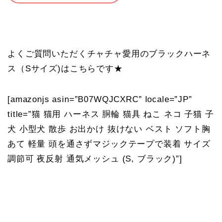
よくご質問いただくチャチャ愛用のブラックハーネ
ス（Sサイズ)はこちらです★
[amazonjs asin=”B07WQJCXRC” locale=”JP”
title=”猫 猫用 ハーネス 胴輪 猫具 ねこ ネコ 子猫 子
犬 小型犬 散歩 お出かけ 抜けない ベスト ソフト胸
あて 軽量 頭を通さずマジックテープで装着 サイズ
調節可 夜反射 通気メッシュ (S, ブラック)”]