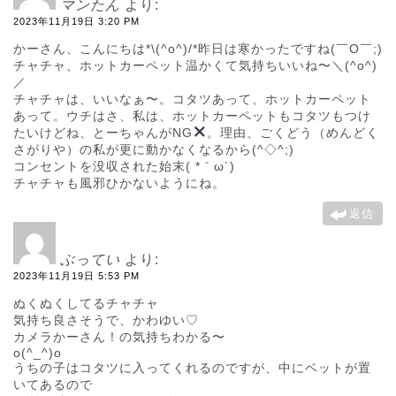
マンたん
より:
2023年11月19日 3:20 PM
かーさん、こんにちは*\(^o^)/*昨日は寒かったですね(￣O￣;)
チャチャ、ホットカーペット温かくて気持ちいいね〜＼(^o^)
／
チャチャは、いいなぁ〜。コタツあって、ホットカーペット
あって。ウチはさ、私は、ホットカーペットもコタツもつけ
たいけどね、とーちゃんがNG
。理由、ごくどう（めんどく
さがりや）の私が更に動かなくなるから(^◇^;)
コンセントを没収された始末( *｀ω´)
チャチャも風邪ひかないようにね。
返信
ぶってい
より:
2023年11月19日 5:53 PM
ぬくぬくしてるチャチャ
気持ち良さそうで、かわゆい♡
カメラかーさん！の気持ちわかる〜
o(^_^)o
うちの子はコタツに入ってくれるのですが、中にベットが置
いてあるので