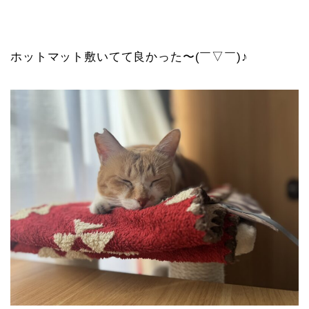
ホットマット敷いてて良かった〜(￣▽￣)♪