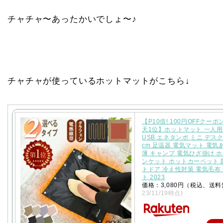
チャチャ〜あったかいでしょ〜♪
チャチャが使っているホットマットがこちら↓
【P10倍! 100円OFFクーポ
天1位】ホットマット 一人用
USB エネタンポ ミニ デスク下
cm 足温器 電気マット 電気
薄 キャンプ 電気ひざ掛け 
ンケット ホットカーペット 
トドア 冷え性対策 電気毛布
ト 2023
価格：3,080円（税込、送料
23/11/19時点)