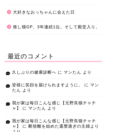
大好きなおっちゃんに会えた日
推し猫GP、3年連続1位。そして殿堂入り。
最近のコメント
久しぶりの健康診断へ
に
マンたん
より
皆様に笑顔を届けられますように。
に
マン
たん
より
我が家は毎日こんな感じ【元野良猫チャチ
ャ】
に
マンたん
より
我が家は毎日こんな感じ【元野良猫チャチ
ャ】
に
断捨離を始めた還暦過ぎの主婦より
より