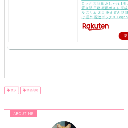
ロック 大容量 おしゃれ 1段
置き型 戸建 宅配ポスト 完成
ル スリム 木目 据え置き型 
け 屋外 配達ボックス Legn
楽
散歩
物価高騰
ABOUT ME