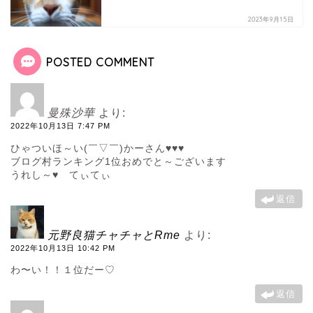
2023年9月15日
POSTED COMMENT
曼殊沙華
より:
2022年10月13日 7:47 PM
ひゃついほ～い(￣▽￣)かーさん♥♥♥
ブログ村ランキング1位おめでと～ございます
うれし～♥ てぃてぃ
返信
元野良猫チャチャとRme
より:
2022年10月13日 10:42 PM
わ〜い！！１位だー♡
返信