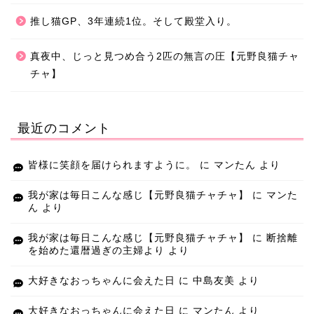
推し猫GP、3年連続1位。そして殿堂入り。
真夜中、じっと見つめ合う2匹の無言の圧【元野良猫チャ
チャ】
最近のコメント
皆様に笑顔を届けられますように。
に
マンたん
より
我が家は毎日こんな感じ【元野良猫チャチャ】
に
マンた
ん
より
我が家は毎日こんな感じ【元野良猫チャチャ】
に
断捨離
を始めた還暦過ぎの主婦より
より
大好きなおっちゃんに会えた日
に
中島友美
より
大好きなおっちゃんに会えた日
に
マンたん
より