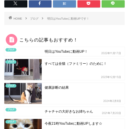
HOME
ブログ
明日はYouTubeに動画UPです！
こちらの記事もおすすめ！
ブログ
明日はYouTubeに動画UP！
2022年11月17日
ブログ
すべては全猫（ファミリー）のために！
2023年12月15日
ブログ
健康診断の結果
2024年2月8日
ブログ
チャチャの大好きなお姉ちゃん
2021年7月20日
ブログ
今夜21時YouTubeに動画UPします☆