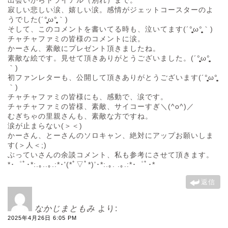
寂しい悲しい涙、嬉しい涙。感情がジェットコースターのよ
うでした(´°̥̥̥̥̥̥̥̥ω°̥̥̥̥̥̥̥̥｀)
そして、このコメントを書いてる時も、泣いてます(´°̥̥̥̥̥̥̥̥ω°̥̥̥̥̥̥̥̥｀)
チャチャファミの皆様のコメントに涙。
かーさん、素敵にプレゼント頂きましたね。
素敵な絵です。見せて頂きありがとうございました。(´°̥̥̥̥̥̥̥̥ω°̥̥̥̥̥̥̥̥
｀)
初ファンレターも、公開して頂きありがとうございます(´°̥̥̥̥̥̥̥̥ω°̥̥̥̥̥̥̥̥
｀)
チャチャファミの皆様にも、感動で、涙です。
チャチャファミの皆様、素敵、サイコーすぎ＼(^o^)／
むぎちゃの里親さんも、素敵な方ですね。
涙が止まらない(＞＜)
かーさん、とーさんのソロキャン、絶対にアップお願いしま
す(＞人＜;)
ぶっていさんの余談コメント、私も参考にさせて頂きます。
*･゜ﾟ･*:.｡..｡.:*･'(*ﾟ▽ﾟ*)’･*:.｡. .｡.:*･゜ﾟ･*
返信
なかじまともみ
より:
2025年4月26日 6:05 PM