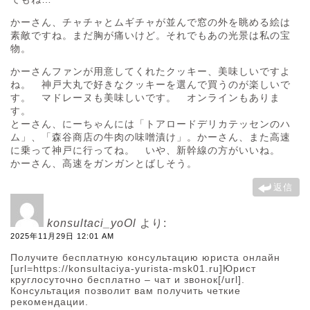
かーさん、チャチャとムギチャが並んで窓の外を眺める絵は
素敵ですね。まだ胸が痛いけど。それでもあの光景は私の宝
物。
かーさんファンが用意してくれたクッキー、美味しいですよ
ね。 神戸大丸で好きなクッキーを選んで買うのが楽しいで
す。 マドレーヌも美味しいです。 オンラインもありま
す。
とーさん、にーちゃんには「トアロードデリカテッセンのハ
ム」、「森谷商店の牛肉の味噌漬け」。かーさん、また高速
に乗って神戸に行ってね。 いや、新幹線の方がいいね。
かーさん、高速をガンガンとばしそう。
返信
konsultaci_yoOl
より:
2025年11月29日 12:01 AM
Получите бесплатную консультацию юриста онлайн
[url=https://konsultaciya-yurista-msk01.ru]Юрист
круглосуточно бесплатно – чат и звонок[/url].
Консультация позволит вам получить четкие
рекомендации.