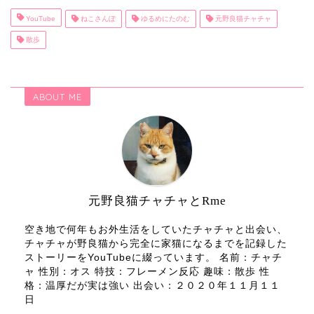
YouTube
ねこさんぽ
ゆるめにたのむ
元野良猫チャチャ
散歩
ABOUT ME
元野良猫チャチャとRme
空き地で何年もお外生活をしていたチャチャと出会い、
チャチャが野良猫から完全に家猫になるまでを記録した
ストーリーをYouTubeに綴っています。 名前：チャチ
ャ 性別：オス 特技：フレーメン反応 趣味：散歩 性
格：温厚だが実は強い 出会い：２０２０年１１月１１
日