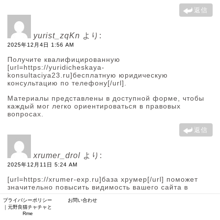
返信
yurist_zqKn
より:
2025年12月4日 1:56 AM
Получите квалифицированную
[url=https://yuridicheskaya-
konsultaciya23.ru]бесплатную юридическую
консультацию по телефону[/url].
Материалы представлены в доступной форме, чтобы
каждый мог легко ориентироваться в правовых
вопросах.
返信
xrumer_drol
より:
2025年12月11日 5:24 AM
[url=https://xrumer-exp.ru]база хрумер[/url] поможет
значительно повысить видимость вашего сайта в
поисковых системах.
プライバシーポリシー
お問い合わせ
Давайте подробнее разберем, как правильно провести
｜元野良猫チャチャと
прогон хрумером и какие существуют его плюсы.
Rme