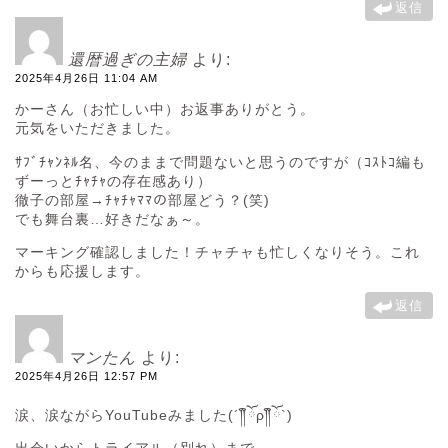
返信
還暦過ぎの主婦
より:
2025年4月26日 11:04 AM
かーさん（お忙しい中）お返事ありがとう。
元気をいただきました。
ｻﾌﾞﾁｬﾝﾈﾙ名、今のままで問題ないと思うのですが（ｺｽﾄｺ編も
ずーっとﾁｬﾁｬの存在感あり）
徹子の部屋→ﾁｬﾁｬﾏﾏの部屋どう？(笑)
でも舞台裏…好きだなぁ～。
マーキング確認しました！チャチャも忙しくなりそう。これ
からも応援します。
返信
マンたん
より:
2025年4月26日 12:57 PM
涙、涙ながらYouTubeみました(´༎ຶོρ༎ຶོ`)
出会いからトライアル（別れ）まで。