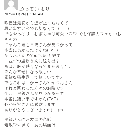
ぶってい
より:
2025年4月26日 8:41 AM
昨夜は最初から涙が止まらなくて
思い出すと今でも切なくて（ ; ; ）
でもやっぱり、むぎちゃは可愛い♡♡ でも保護カフェかつお
さんの
にゃんこ達も里親さんが見つかって
本当に良かったですね(ToT)
かつおさんのYouTubeも観て
一匹ずつ里親さんに送り出す
所は、胸が熱くなってまた泣く^^;
皆んな幸せになっ欲しい
素敵な猫生送って欲しいです♪
でもこれは、かーさんやかつおさん
それと関わった方々のお陰です
全匹、里親さんが見つかるって
本当に凄い事ですから(ToT)
心から皆さんに感謝します
ありがとうございますm(__)m
里親さんのお友達の色紙
素敵♡すぎて、あの場面は