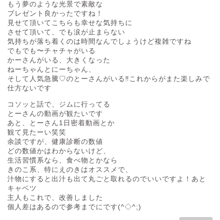
もう夢のような光景で素敵な
プレゼント良かったですね！
見せて頂いてこちらも幸せな気持ちに
させて頂いて、でも涙が止まらない
気持ちが落ち着くのは時間なんでしょうけど複雑ですね
でもでも〜チャチャがいる
かーさんがいる、大きくなった
ねーちゃんとにーちゃん、
そして人気急騰♡のとーさんがいる‼︎これからがまた楽しみで
仕方ないです
コソッと話で、ジムに行ってる
とーさんの動画が観たいです
あと、とーさん1日密着動画とか
観て見たーい笑笑
余談ですが、健康診断の数値
どの数値かはわからないけど、
生活習慣系なら、食べ物とかなら
きのこ系、特にえのきはオススメで、
汁物にすると出汁も出て丸ごと取れるのでいいですよ！あと
キャベツ
主人もこれで、改善しました
個人差はあるので参考までにです(^◇^;)