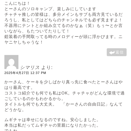
こんにちは！
とーさんのソロキャンプ、楽しみにしています
チャチャ推しの皆様は、多分メインもサブも両方見ているだ
ろうし、私としてはどちらのチャンネルでも必ず見ますよ！
不器用にテントとか組み立てるのかなぁ（笑）もぅ〜とか言
いながら、もたついてたりして！
鎧装着の手間取ってる時のメロディーが頭に浮かびます。ニ
ヤニヤしちゃうな！
返信
シマリス
より:
2025年4月27日 12:37 PM
かーさん、ケーキを少しばかり真っ先に食べたとーさんはや
はり最高です。
コストコ紹介でも何でも私はOK。チャチャがどんな環境で過
ごしているのかもわかるから。
タイトルも何でも大丈夫。 「かーさんの自由日記」なんて
どうかな。
ムギチャは幸せになるのですね。安心しました。
本当は私だってムギチャの里親になりたかった。
でもね…