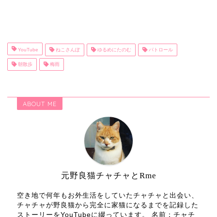
YouTube
ねこさんぽ
ゆるめにたのむ
パトロール
朝散歩
梅雨
ABOUT ME
元野良猫チャチャとRme
空き地で何年もお外生活をしていたチャチャと出会い、
チャチャが野良猫から完全に家猫になるまでを記録した
ストーリーをYouTubeに綴っています。 名前：チャチ