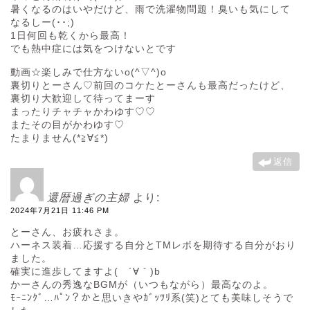
暑くなるのはいやだけど、雨で洗濯物問題！臭いも気にして
なるしー(･･;)
1日何回も乾くから最高！
でも熱中症には気をつけないとです
動画☆楽しみで仕方ないo(^▽^)o
裏切りとーさん♡前回のコケたとーさんも最高だったけど、
裏切り大歓迎して待ってまーす
まったりチャチャかわゆす♡♡
またその目がかわゆす♡
たまりません(*≧∀≦*)
返信
還暦過ぎの主婦
より:
2024年7月21日 11:46 PM
とーさん、お疲れさま。
ハーネス装着…応援する自分とTMレボを期待する自分がおり
ました。
確実に進歩してますよ( ´∀｀)b
かーさんの秀逸なBGMが（いつもながら）最高なのよ。
ﾓｰﾆﾝｸﾞ…ﾊﾟﾝ？かと思いきやｶﾞｯﾂﾘ系(笑)とても美味しそうで