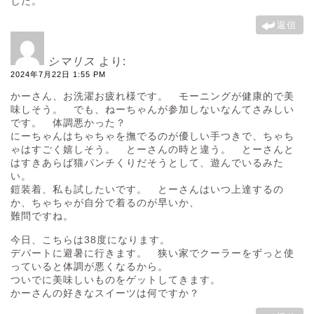
した。
返信
シマリス
より:
2024年7月22日 1:55 PM
かーさん、お洗濯お疲れ様です。 モーニングが健康的で美
味しそう。 でも、ねーちゃんが参加しないなんてさみしい
です。 体調悪かった？
にーちゃんはちゃちゃを撫でるのが優しい手つきで、ちゃち
ゃはすごく嬉しそう。 とーさんの時と違う。 とーさんと
はすきあらば猫パンチくりだそうとして、遊んでいるみた
い。
鎧装着、私も試したいです。 とーさんはいつ上達するの
か、ちゃちゃが自分で着るのが早いか、
難問ですね。
今日、こちらは38度になります。
デパートに避暑に行きます。 狭い家でクーラーをずっと使
っていると体調が悪くなるから。
ついでに美味しいものをゲットしてきます。
かーさんの好きなスイーツは何ですか？