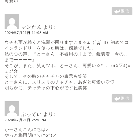
可愛い
返信
マンたん
より:
2024年7月21日 11:08 AM
ウチも雨が続くと洗濯が困りますこまるΣ（ﾟдﾟlll）初めてコ
インランドリーを使った時は、感動でした。
私の心の声。『とーさん、不器用のままで。鎧装着、今のま
までーーーー』
そこが、また、笑えツボ。とーさん、可愛い☆*:.｡. o(≧▽≦)o
.｡.:*☆
そして、その時のチャチャの表示も笑笑
とーさんに、スリスリのチャチャ。あざと可愛い♡♡
明らかに、チャチャの下心がですね笑笑
返信
ぶってい
より:
2024年7月21日 2:29 PM
かーさんこんにちは♪
やっと梅雨明け＼(^o^)／