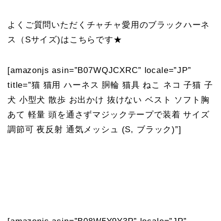
よくご質問いただくチャチャ愛用のブラックハーネ
ス（Sサイズ)はこちらです★
[amazonjs asin=”B07WQJCXRC” locale=”JP”
title=”猫 猫用 ハーネス 胴輪 猫具 ねこ ネコ 子猫 子
犬 小型犬 散歩 お出かけ 抜けない ベスト ソフト胸
あて 軽量 頭を通さずマジックテープで装着 サイズ
調節可 夜反射 通気メッシュ (S, ブラック)”]