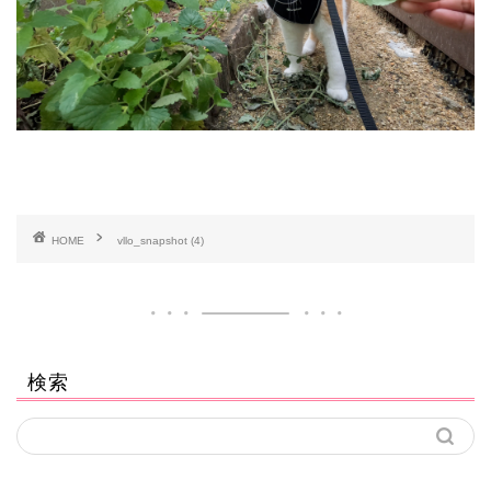
HOME
vllo_snapshot (4)
検索