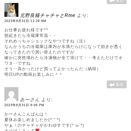
返信
元野良猫チャチャとRme
より:
2023年8月31日 11:28 AM
お仕事お疲れ様です^^
朝起きたら冷蔵庫常温・・
それめっちゃショックなやつですね（泣）
なんかうちの冷蔵庫は庫内が水滴だらけになって効きが悪く
なってきたので買い替えたのですが
確かに突然壊れたら冷凍物が全て溶けて・・考えただけでオ
ワタ‥ですね
そう‥高かったけど買ってよかったんだ（納得）
明日UPの動画お楽しみに＾＾
返信
あーさん
より:
2023年8月31日 8:06 PM
かーさんこんばんは！
夏休み楽しめましたか(*ˊ˘ˋ*)
やぁ！のチャチャがかわゆすです(*´ω`*)
まつげふさふさ