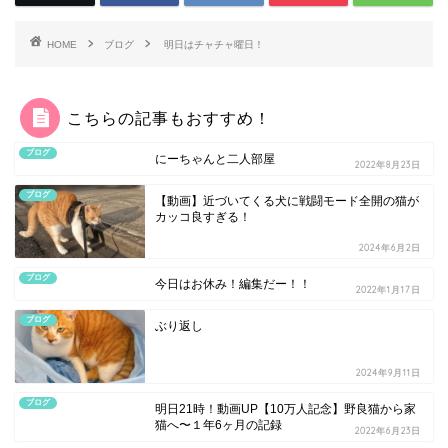
HOME
ブログ
明日はチャチャ曜日！
こちらの記事もおすすめ！
ブログ
にーちゃんと二人部屋
2022年8月23日
ブログ
【動画】近づいてくる犬に戦闘モード全開の猫が
カッコ良すぎる！
2024年6月2日
ブログ
今日はお休み！編集だー！！
2022年1月17日
ブログ
ぶり返し
2024年9月11日
ブログ
明日21時！動画UP【10万人記念】野良猫から家
猫へ〜１年6ヶ月の記録
2022年6月23日