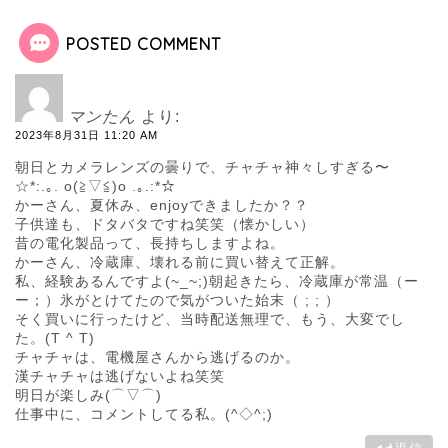
POSTED COMMENT
マンたん
より:
2023年8月31日 11:20 AM
朝日とカメラレンズの曇りで、チャチャ神々しすぎる〜
☆*:.｡. o(≧▽≦)o .｡.:*☆
かーさん、夏休み、enjoyできましたか？？
子供達も、ドタバタですね笑笑（懐かしい）
昔の電化製品って、長持ちしますよね。
かーさん、冷蔵庫、壊れる前に買い替えて正解。
私、経験あるんですよ(~_~;)朝起きたら、冷蔵庫が常温（ー
ー；）氷がとけてたので気がついた始末（ ; ; ）
そく買いに行ったけど、当時配送無理で、もう、大変でし
た。(T ^ T)
チャチャは、電機屋さんから逃げるのか。
漢チャチャは逃げないよね笑笑
明日が楽しみ(⌒▽⌒)
仕事中に、コメントしてる私。(^◇^;)