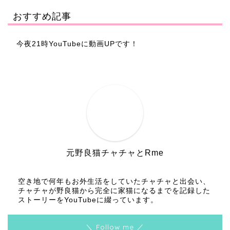
おすすめ記事
今夜21時YouTubeに動画UPです！
元野良猫チャチャとRme
空き地で何年もお外生活をしていたチャチャと出会い、
チャチャが野良猫から完全に家猫になるまでを記録した
ストーリーをYouTubeに綴っています。
＼ Follow me ／