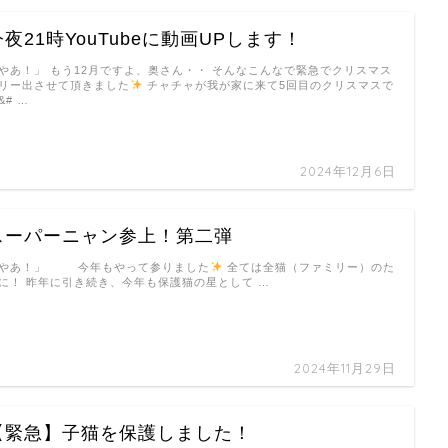
今夜21時YouTubeに動画UPします！
やあ！」 もう12月ですよ、奥さん・・ そんなこんなで緊急でクリスマス
リー出させて頂きました
チャチャが我が家に来て5回目のクリスマスで
&# …
2024年12月6日
スーパーニャン参上！第二弾
やあ！」 今年もやって参りました
全ては全猫（ファミリー）のた
に！ 昨年に引き続き、今年も保護猫の星として …
2024年11月29日
【緊急】子猫を保護しました！