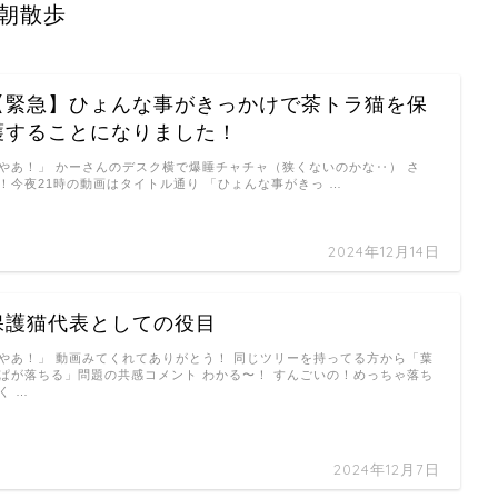
朝散歩
【緊急】ひょんな事がきっかけで茶トラ猫を保
護することになりました！
やあ！」 かーさんのデスク横で爆睡チャチャ（狭くないのかな‥） さ
！今夜21時の動画はタイトル通り 「ひょんな事がきっ …
2024年12月14日
保護猫代表としての役目
やあ！」 動画みてくれてありがとう！ 同じツリーを持ってる方から「葉
ぱが落ちる」問題の共感コメント わかる〜！ すんごいの！めっちゃ落ち
く …
2024年12月7日