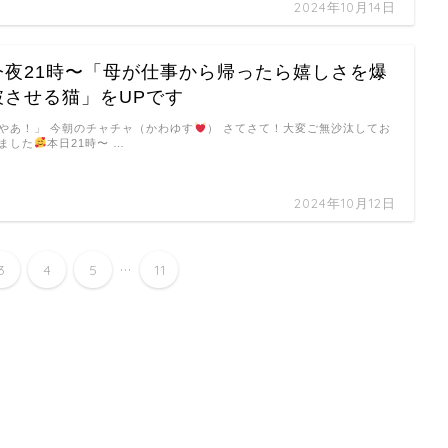
2024年10月14日
今夜21時〜「母が仕事から帰ったら嬉しさを爆
破させる猫」をUPです
やあ！」 今朝のチャチャ（かわゆす
） さてさて！大変ご無沙汰してお
ました
本日21時〜 …
2024年10月12日
...
3
4
5
11