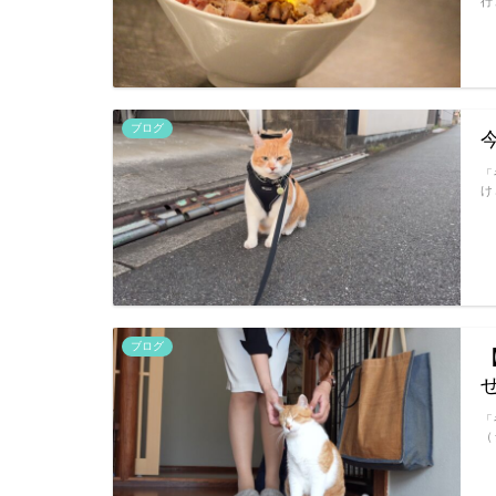
行
ブログ
「
け
ブログ
「
（