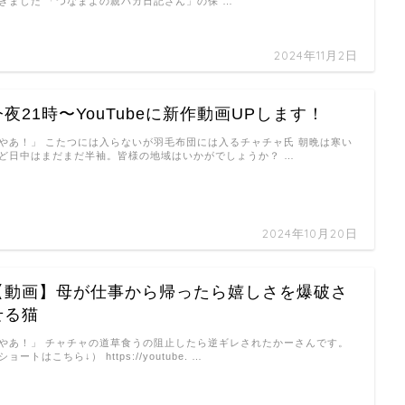
きました 「つなまよの親バカ日記さん」の保 …
2024年11月2日
今夜21時〜YouTubeに新作動画UPします！
やあ！」 こたつには入らないが羽毛布団には入るチャチャ氏 朝晩は寒い
ど日中はまだまだ半袖。皆様の地域はいかがでしょうか？ …
2024年10月20日
【動画】母が仕事から帰ったら嬉しさを爆破さ
せる猫
やあ！」 チャチャの道草食うの阻止したら逆ギレされたかーさんです。
ショートはこちら↓） https://youtube. …