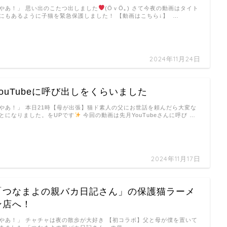
やあ！」 思い出のこたつ出しました
(ӦｖӦ｡) さて今夜の動画はタイト
にもあるように子猫を緊急保護しました！ 【動画はこちら↓】 …
2024年11月24日
YouTubeに呼び出しをくらいました
やあ！」 本日21時【母が出張】猫ド素人の父にお世話を頼んだら大変な
とになりました。をUPです
今回の動画は先月YouTubeさんに呼び …
2024年11月17日
「つなまよの親バカ日記さん」の保護猫ラーメ
ン店へ！
やあ！」 チャチャは夜の散歩が大好き 【初コラボ】父と母が僕を置いて