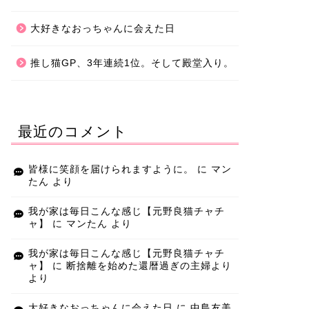
大好きなおっちゃんに会えた日
推し猫GP、3年連続1位。そして殿堂入り。
最近のコメント
皆様に笑顔を届けられますように。
に
マン
たん
より
我が家は毎日こんな感じ【元野良猫チャチ
ャ】
に
マンたん
より
我が家は毎日こんな感じ【元野良猫チャチ
ャ】
に
断捨離を始めた還暦過ぎの主婦より
より
大好きなおっちゃんに会えた日
に
中島友美